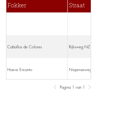
Fokker
Straat
Caballos de Colores
Rijksweg NZ 12
Hoeve Encanto
Nispenseweg 79
Pagina 1 van 1
J. Wijma
Trekwei 7
Maaijerhoeve
Looerheideweg 17