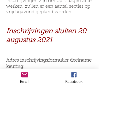
inschrijvingen zijn om op 2 dagen af te
werken, zullen er een aantal secties op
vrijdagavond gepland worden.
Inschrijvingen sluiten 20
augustus 2021
Adres inschrijvingsformulier deelname
keuring:
Voor Nederland: per email naar:
campeonatopre@gmail.com
Email
Facebook
Voor België: per email naar:
caroline@ancce-belgica.be
Informatie ism ANCCE-Bélgica